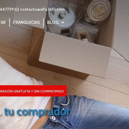
3647739
contacto@alfa360i.com
TAR
FRANQUICIAS
BLOG
RACIÓN GRATUITA Y SIN COMPROMISO
.
tu comprador
tu inmueble