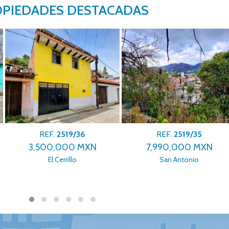
PIEDADES DESTACADAS
REF.
2519/35
REF.
2519/34
7,990,000 MXN
3,500,000 MXN
San Antonio
San Antonio