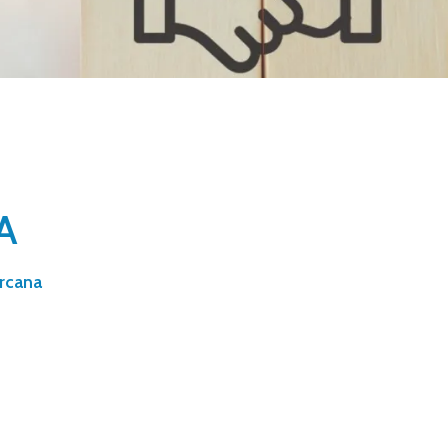
A
ercana