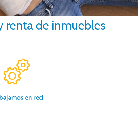
y renta de inmuebles
inmobiliario.
gracias a nuestro software
200 oficinas trabajando
bajamos en red