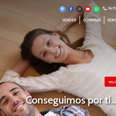
967
VENDER
COMPRAR
REN
VALO
Conseguimos por ti..