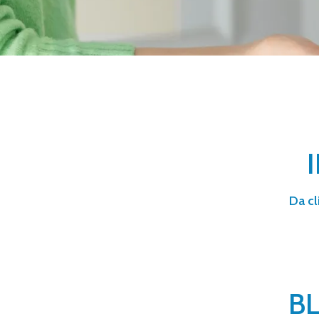
Da cl
B