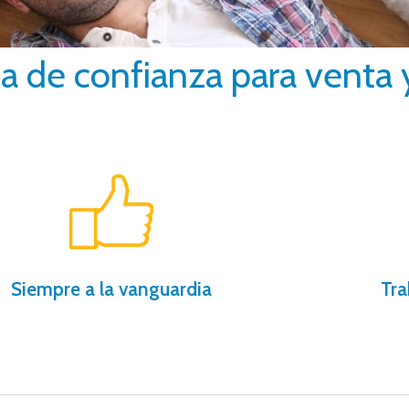
ia de confianza para venta 
compruébalo.
gracias a nuestros procedimientos,
para ti 
Te ahorramos tiempo y dinero
Más de 
Siempre a la vanguardia
Tra