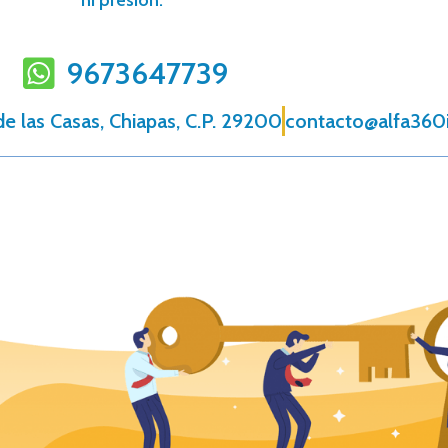
ni presión.
9673647739
 de las Casas, Chiapas, C.P. 29200
contacto@alfa360