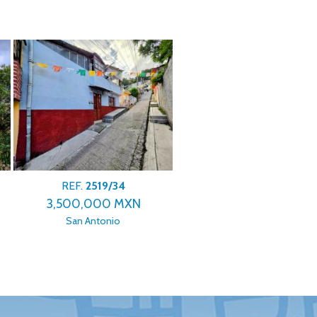
REF.
2519/17
REF.
2519/26
2,950,000 MXN
950,000 MXN
El Relicario
San Diego