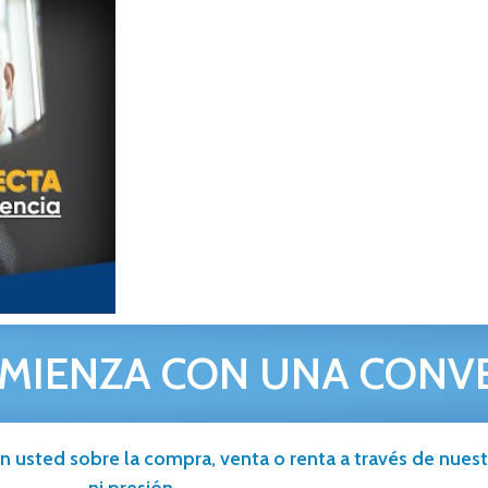
MIENZA CON UNA CONV
n usted sobre la compra, venta o renta a través de nuestr