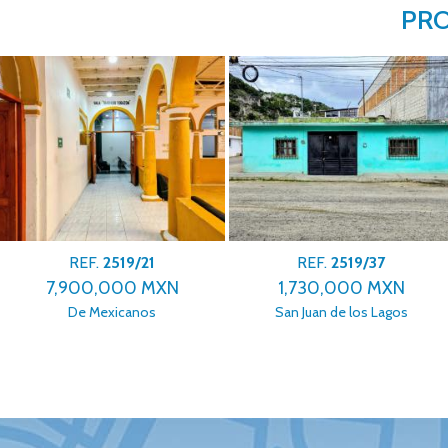
PRO
REF.
2519/37
REF.
2519/36
1,730,000 MXN
3,500,000 MXN
San Juan de los Lagos
El Cerrillo