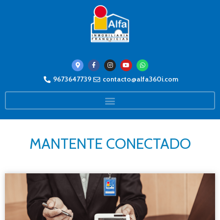
9673647739
contacto@alfa360i.com
MANTENTE CONECTADO