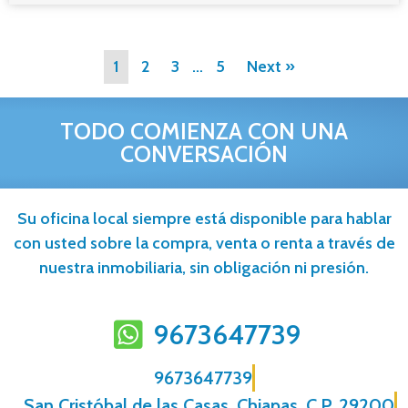
1
2
3
…
5
Next »
TODO COMIENZA CON UNA
CONVERSACIÓN
Su oficina local siempre está disponible para hablar
con usted sobre la compra, venta o renta a través de
nuestra inmobiliaria, sin obligación ni presión.
9673647739
9673647739
, San Cristóbal de las Casas, Chiapas, C.P. 29200