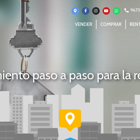
967
VENDER
COMPRAR
REN
ento paso a paso para la 