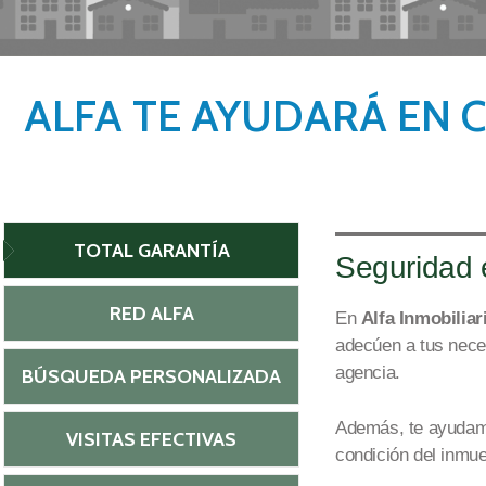
ALFA TE AYUDARÁ EN 
TOTAL GARANTÍA
Seguridad
RED ALFA
En
Alfa Inmobiliar
adecúen a tus nec
age
ncia.
BÚSQUEDA PERSONALIZADA
Además, te ayudam
VISITAS EFECTIVAS
condición del inmue