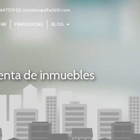
3647739
contacto@alfa360i.com
TAR
FRANQUICIAS
BLOG
renta de inmuebles