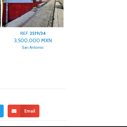
REF.
2519/34
REF.
2519/17
3,500,000 MXN
2,950,000 MXN
San Antonio
El Relicario
Email