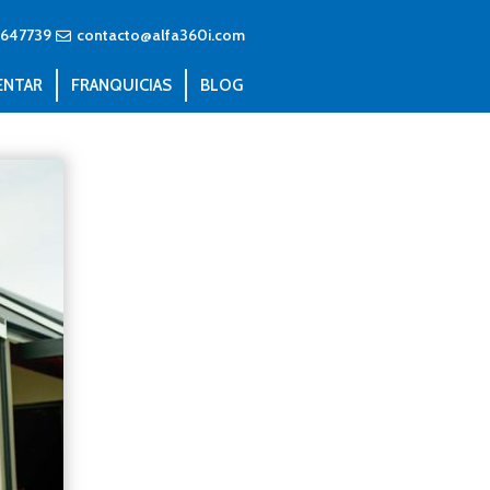
3647739
contacto@alfa360i.com
ENTAR
FRANQUICIAS
BLOG